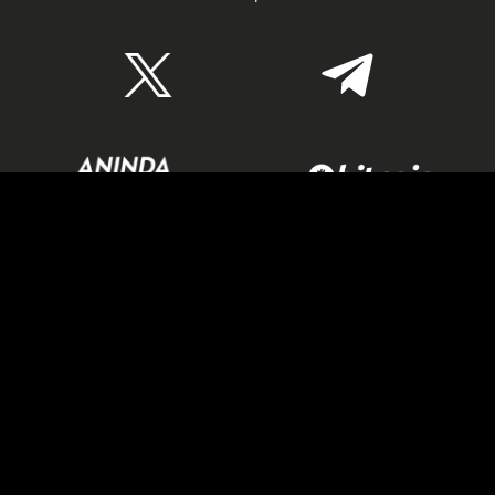
Casino
Canlı
Bahis
Türk
Hakkında