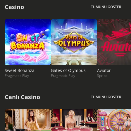
Casino
TÜMÜNÜ GÖSTER
Sweet Bonanza
Gates of Olympus
Aviator
Pragmatic Play
Pragmatic Play
Spribe
Canlı Casino
TÜMÜNÜ GÖSTER