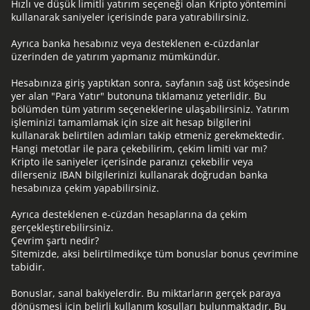
Hızlı ve düşük limitli yatırım seçeneği olan Kripto yöntemini
kullanarak saniyeler içerisinde para yatırabilirsiniz.
Ayrıca banka hesabınız veya desteklenen e-cüzdanlar
üzerinden de yatırım yapmanız mümkündür.
Hesabınıza giriş yaptıktan sonra, sayfanın sağ üst köşesinde
yer alan "Para Yatır" butonuna tıklamanız yeterlidir. Bu
bölümden tüm yatırım seçeneklerine ulaşabilirsiniz. Yatırım
işleminizi tamamlamak için size ait hesap bilgilerini
kullanarak belirtilen adımları takip etmeniz gerekmektedir.
Hangi metotlar ile para çekebilirim, çekim limiti var mı?
Kripto ile saniyeler içerisinde paranızı çekebilir veya
dilerseniz IBAN bilgilerinizi kullanarak doğrudan banka
hesabınıza çekim yapabilirsiniz.
Ayrıca desteklenen e-cüzdan hesaplarına da çekim
gerçekleştirebilirsiniz.
Çevrim şartı nedir?
Sitemizde, aksi belirtilmedikçe tüm bonuslar bonus çevrimine
tabidir.
Bonuslar, sanal bakiyelerdir. Bu miktarların gerçek paraya
dönüşmesi için belirli kullanım koşulları bulunmaktadır. Bu