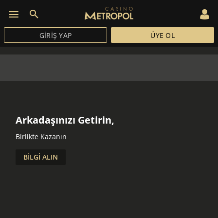
GIRIŞ YAP
ÜYE OL
Arkadaşınızı Getirin,
Birlikte Kazanın
BILGI ALIN