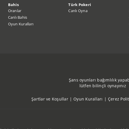
Bahis
Türk Pokeri
Oranlar
Canlı Oyna
Canlı Bahis
Oyun Kuralları
Şans oyunları bağımlılık yapabi
lütfen bilinçli oynayınız
Şartlar ve Koşullar
Oyun Kuralları
Çerez Polit