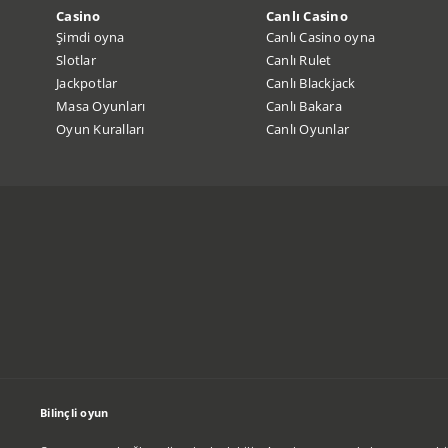
Casino
Canlı Casino
Şimdi oyna
Canlı Casino oyna
Slotlar
Canlı Rulet
Jackpotlar
Canlı Blackjack
Masa Oyunları
Canlı Bakara
Oyun Kuralları
Canlı Oyunlar
Bilinçli oyun