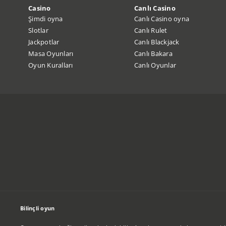
Casino
Canlı Casino
Şimdi oyna
Canlı Casino oyna
Slotlar
Canlı Rulet
Jackpotlar
Canlı Blackjack
Masa Oyunları
Canlı Bakara
Oyun Kuralları
Canlı Oyunlar
Bilinçli oyun