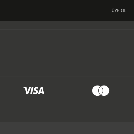
ÜYE OL